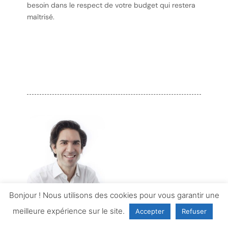
besoin dans le respect de votre budget qui restera
maîtrisé.
Bonjour ! Nous utilisons des cookies pour vous garantir une
Dr Stéphane de Buren
meilleure expérience sur le site.
Accepter
Refuser
Le Dr Stéphane de Buren est le directeur et