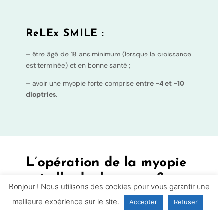
ReLEx SMILE :
– être âgé de 18 ans minimum (lorsque la croissance
est terminée) et en bonne santé ;
– avoir une myopie forte comprise
entre -4 et -10
dioptries
.
L’opération de la myopie
est-elle douloureuse ?
Bonjour ! Nous utilisons des cookies pour vous garantir une
meilleure expérience sur le site.
Accepter
Refuser
L’opération de la myopie est
très peu
douloureuse.
C’est l’un des grands avantages de