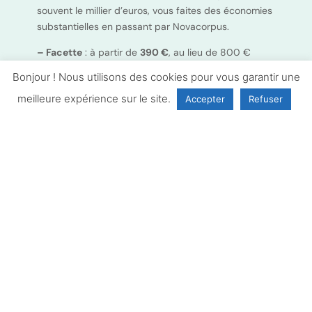
souvent le millier d’euros, vous faites des économies
substantielles en passant par Novacorpus.
– Facette
: à partir de
390 €
, au lieu de 800 €
dans la plupart des cliniques dentaires.
Bonjour ! Nous utilisons des cookies pour vous garantir une
Les prix des prothèses dépendent de nombreux
meilleure expérience sur le site.
Accepter
Refuser
facteurs. Nos accords avec des cliniques de pointe
nous permettent de vous proposer des prix très
avantageux et des dentistes réputés.
NOS TARIFS POUR LA CHIRURGIE DENTAIRES