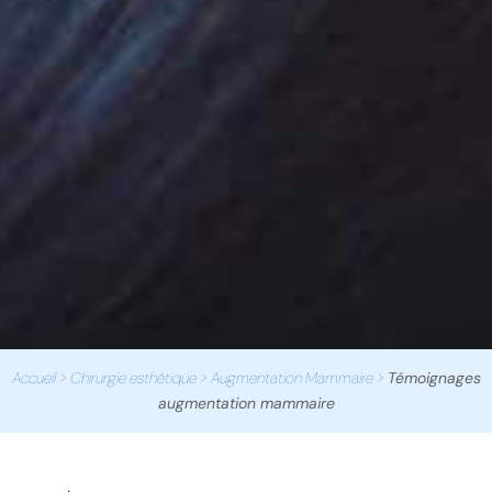
Accueil
>
Chirurgie esthétique
>
Augmentation Mammaire
>
Témoignages
augmentation mammaire