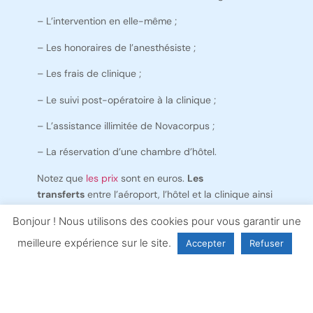
– L’intervention en elle-même ;
– Les honoraires de l’anesthésiste ;
– Les frais de clinique ;
– Le suivi post-opératoire à la clinique ;
– L’assistance illimitée de Novacorpus ;
– La réservation d’une chambre d’hôtel.
Notez que
les prix
sont en euros.
Les
transferts
entre l’aéroport, l’hôtel et la clinique ainsi
qu’une
garantie couvrant les frais liés à
Bonjour ! Nous utilisons des cookies pour vous garantir une
d’éventuelles complications
jusqu’à 2.500 €
sont
inclus
en Turquie et représentent environ 5 à 15 %
meilleure expérience sur le site.
Accepter
Refuser
du prix total au maximum. En Belgique, cette
garantie est disponible en option.