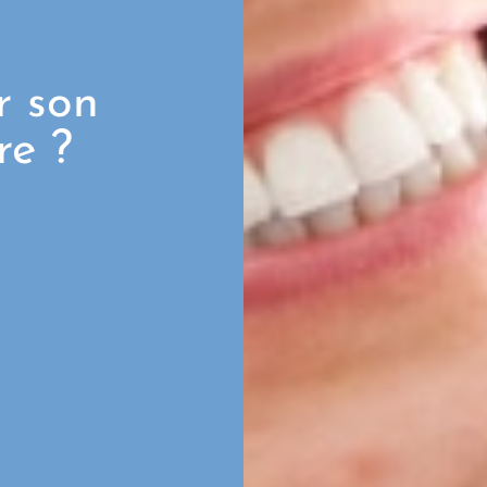
r son
re ?