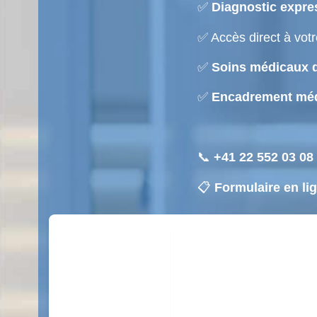
✅
Diagnostic expres
✅ Accès direct à vot
✅
Soins médicaux d
✅
Encadrement méd
📞
+41 22 552 03 08
📋
Formulaire en li