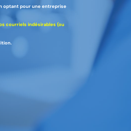
en optant pour une entreprise
s courriels indésirables
(ou
tion.