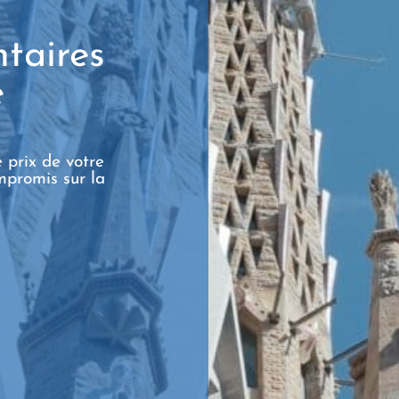
ntaires
e
 prix de votre
mpromis sur la