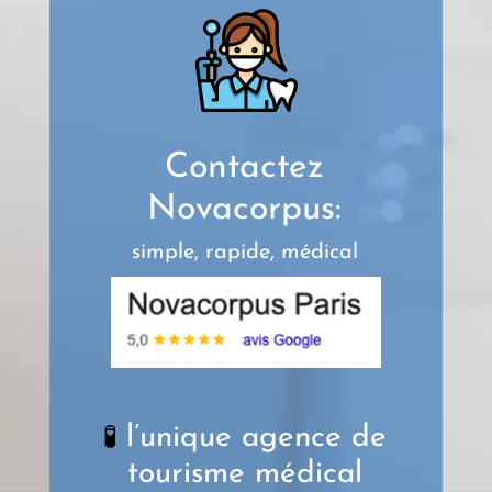
Contactez
Novacorpus:
simple, rapide, médical
l’unique agence de
🧪
tourisme médical