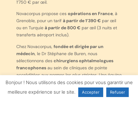
1’750 € par œil.
Novacorpus propose ces
opérations en France
, à
Grenoble, pour un tarif
à partir de 1’390 €
par œil
ou en Turquie
à partir de 800 €
par œil (3 nuits et
transferts aéroport inclus).
Chez Novacorpus,
fondée et dirigée par un
médecin
, le Dr Stéphane de Buren, nous
sélectionnons des
chirurgiens ophtalmologues
francophones
au sein de cliniques de pointe
accréditées aux normes les plus strictes. Une équipe
médicale vous prend en charge dans les meilleures
Bonjour ! Nous utilisons des cookies pour vous garantir une
conditions avant, pendant et après votre
meilleure expérience sur le site.
Accepter
Refuser
intervention. Le
suivi postopératoire se fait en
France
dans notre réseaux de médecins français et
vous êtes également couverts par l’une des plus
grandes assurances au monde.