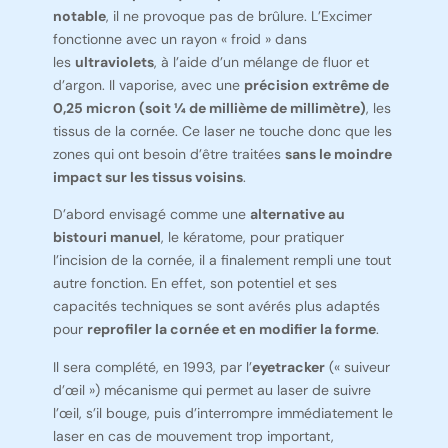
notable
, il ne provoque pas de brûlure. L’Excimer
fonctionne avec un rayon « froid » dans
les
ultraviolets
, à l’aide d’un mélange de fluor et
d’argon. Il vaporise, avec une
précision extrême de
0,25 micron (soit ¼ de millième de millimètre)
, les
tissus de la cornée. Ce laser ne touche donc que les
zones qui ont besoin d’être traitées
sans le moindre
impact sur les tissus voisins
.
D’abord envisagé comme une
alternative au
bistouri manuel
, le kératome, pour pratiquer
l’incision de la cornée, il a finalement rempli une tout
autre fonction. En effet, son potentiel et ses
capacités techniques se sont avérés plus adaptés
pour
reprofiler la cornée et en modifier la forme
.
Il sera complété, en 1993, par l’
eyetracker
(« suiveur
d’œil ») mécanisme qui permet au laser de suivre
l’œil, s’il bouge, puis d’interrompre immédiatement le
laser en cas de mouvement trop important,