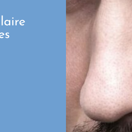
laire
des