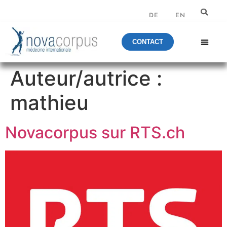
DE
EN
CONTACT
Auteur/autrice :
mathieu
Novacorpus sur RTS.ch